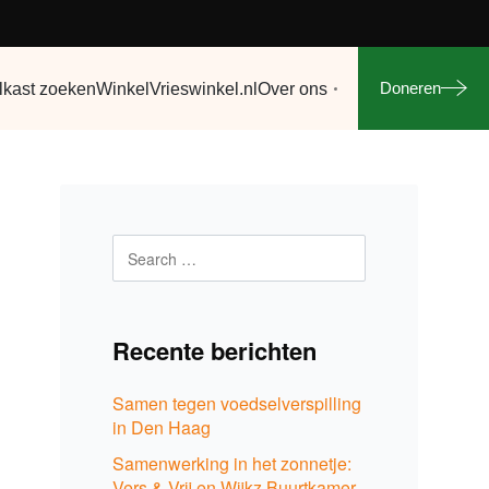
Doneren
lkast zoeken
Winkel
Vrieswinkel.nl
Over ons
Recente berichten
Samen tegen voedselverspilling
in Den Haag
Samenwerking in het zonnetje:
Vers & Vrij en Wijkz Buurtkamer