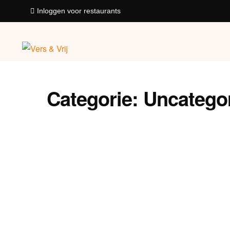
Inloggen voor restaurants
Categorie:
Uncatego
Uncategorized
Terugblik: Drie evene
duurzaamheid