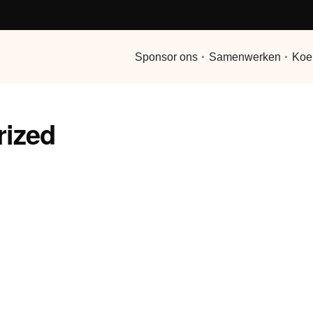
Sponsor ons
Samenwerken
Koe
rized
menten vol smaak en