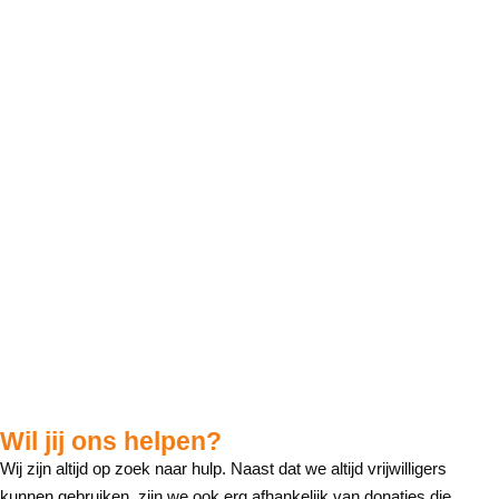
Het verminderen van de
armoede én tegelijkertijd
het tegengaan van
voedselverspilling.
Wil jij ons helpen?
Wij zijn altijd op zoek naar hulp. Naast dat we altijd vrijwilligers
kunnen gebruiken, zijn we ook erg afhankelijk van donaties die