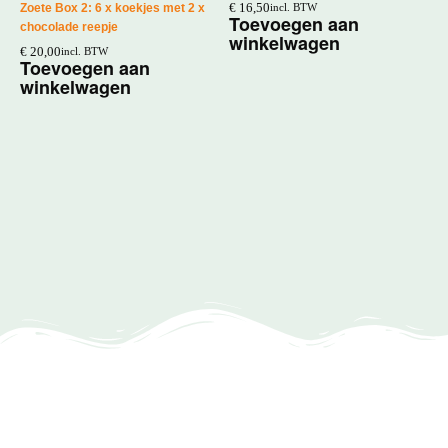
€
16,50
Zoete Box 2: 6 x koekjes met 2 x
incl. BTW
Toevoegen aan
chocolade reepje
winkelwagen
€
20,00
incl. BTW
Toevoegen aan
winkelwagen
B
3
€
T