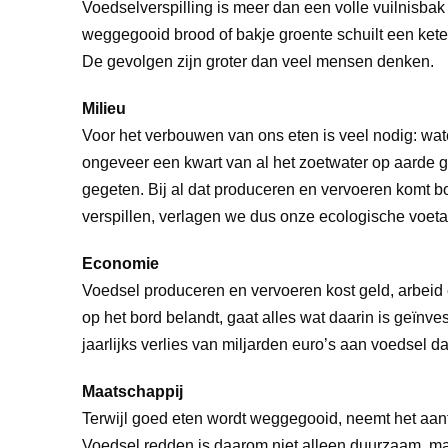
Voedselverspilling is meer dan een volle vuilnisbak 
weggegooid brood of bakje groente schuilt een kete
De gevolgen zijn groter dan veel mensen denken.
Milieu
Voor het verbouwen van ons eten is veel nodig: wate
ongeveer een kwart van al het zoetwater op aarde geb
gegeten. Bij al dat produceren en vervoeren komt b
verspillen, verlagen we dus onze ecologische voeta
Economie
Voedsel produceren en vervoeren kost geld, arbeid e
op het bord belandt, gaat alles wat daarin is geïnve
jaarlijks verlies van miljarden euro’s aan voedsel dat 
Maatschappij
Terwijl goed eten wordt weggegooid, neemt het aant
Voedsel redden is daarom niet alleen duurzaam, ma