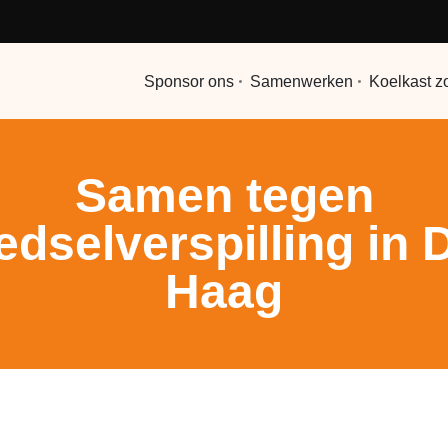
Sponsor ons
Samenwerken
Koelkast z
Samen tegen
edselverspilling in 
Haag