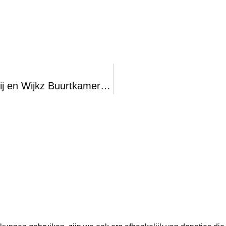
Samenwerking in het zonnetje: Vers & Vrij en Wijkz Buurtkamer Vierhuis