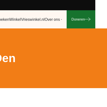
Doneren
oeken
Winkel
Vrieswinkel.nl
Over ons
Den