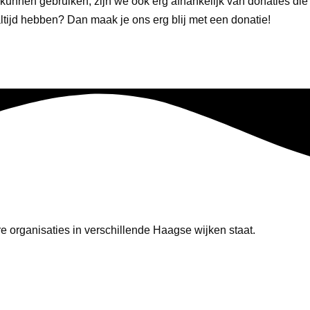
gers kunnen gebruiken, zijn we ook erg afhankelijk van donaties d
tijd hebben? Dan maak je ons erg blij met een donatie!
ere organisaties in verschillende Haagse wijken staat.