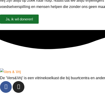
Wij zijn altijd op zoek naar hulp. Naast dat we altijd vrijwilli
voedselverspilling en mensen helpen die zonder ons geen maal
Ja, ik wil doneren!
De ‘Vers&Vrij’ is een vitrinekoelkast die bij buurtcentra en and