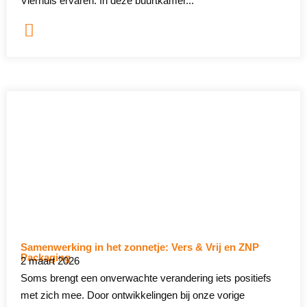
Vierhuis ervaren. In deze buurtkamer...
Samenwerking in het zonnetje: Vers & Vrij en ZNP
Packaging
2 maart 2026
Soms brengt een onverwachte verandering iets positiefs
met zich mee. Door ontwikkelingen bij onze vorige