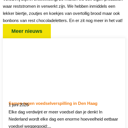
waar reststromen in verwerkt zijn. We hebben inmiddels een
lekker biertje, zoutjes en koekjes van overtollig brood maar ook
bonbons van rest chocoladeletters. En er zit nog meer in het vat!
Meer nieuws
Samen tegen voedselverspilling in Den Haag
1 juni 2026
Elke dag verdwijnt er meer voedsel dan je denkt In
Nederland wordt elke dag een enorme hoeveelheid eetbaar
voedsel weggegooid:...