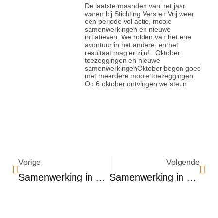
De laatste maanden van het jaar
waren bij Stichting Vers en Vrij weer
een periode vol actie, mooie
samenwerkingen en nieuwe
initiatieven. We rolden van het ene
avontuur in het andere, en het
resultaat mag er zijn! Oktober:
toezeggingen en nieuwe
samenwerkingenOktober begon goed
met meerdere mooie toezeggingen.
Op 6 oktober ontvingen we steun
Vorige
Volgende
Samenwerking in het Zonnetje: Vers en Vrij en Lasanie Tandoori Restaurant
Samenwerking in het Zonnetje: Vers en Vrij en De Poort Praktijkonderwijs