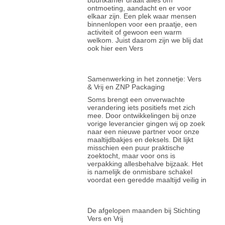
buurtkamer draait alles om
ontmoeting, aandacht en er voor
elkaar zijn. Een plek waar mensen
binnenlopen voor een praatje, een
activiteit of gewoon een warm
welkom. Juist daarom zijn we blij dat
ook hier een Vers
Samenwerking in het zonnetje: Vers
& Vrij en ZNP Packaging
Soms brengt een onverwachte
verandering iets positiefs met zich
mee. Door ontwikkelingen bij onze
vorige leverancier gingen wij op zoek
naar een nieuwe partner voor onze
maaltijdbakjes en deksels. Dit lijkt
misschien een puur praktische
zoektocht, maar voor ons is
verpakking allesbehalve bijzaak. Het
is namelijk de onmisbare schakel
voordat een geredde maaltijd veilig in
De afgelopen maanden bij Stichting
Vers en Vrij