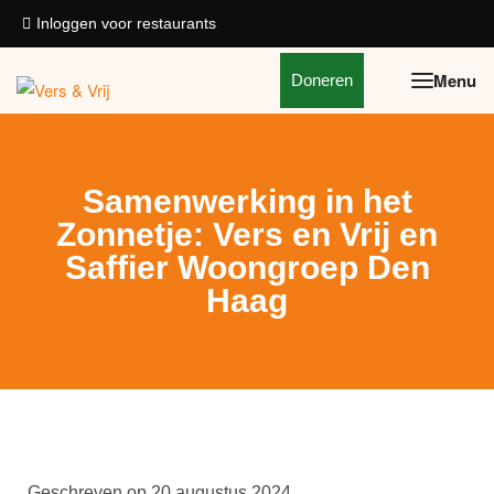
Inloggen voor restaurants
Doneren
Samenwerking in het
Zonnetje: Vers en Vrij en
Saffier Woongroep Den
Haag
Geschreven op
20 augustus 2024