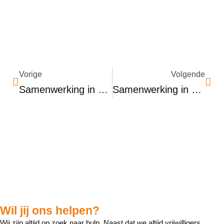
Vorige
Volgende
Samenwerking in het Zonnetje: Vers en Vrij en Cardia (Locatie Tabitha)
Samenwerking in het Zonnetje: Vers en Vrij en Lasanie Tandoori Restaurant
Wil jij ons helpen?
Wij zijn altijd op zoek naar hulp. Naast dat we altijd vrijwilligers