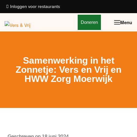
Inloggen voor restaurants
Doneren
Samenwerking in het
Zonnetje: Vers en Vrij en
HWW Zorg Moerwijk
Geschreven op
18 juni 2024