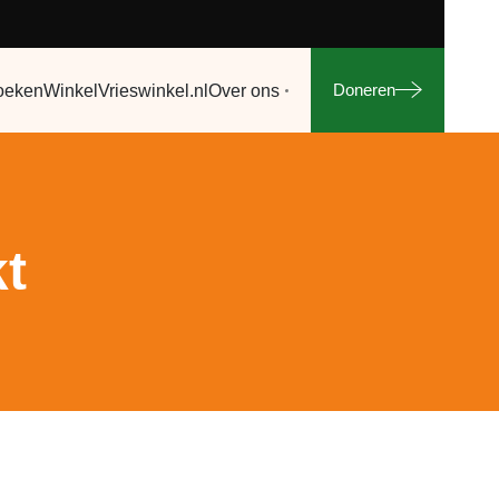
Doneren
oeken
Winkel
Vrieswinkel.nl
Over ons
kt