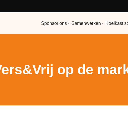
Sponsor ons
Samenwerken
Koelkast z
ers&Vrij op de mar