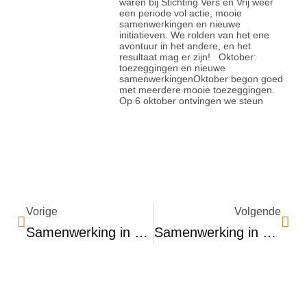
waren bij Stichting Vers en Vrij weer
een periode vol actie, mooie
samenwerkingen en nieuwe
initiatieven. We rolden van het ene
avontuur in het andere, en het
resultaat mag er zijn! Oktober:
toezeggingen en nieuwe
samenwerkingenOktober begon goed
met meerdere mooie toezeggingen.
Op 6 oktober ontvingen we steun
Vorige
Volgende
Samenwerking in het Zonnetje: Vers en Vrij en House of Lords
Samenwerking in het Zonnetje: Vers en Vrij en De Vegetarische Toko