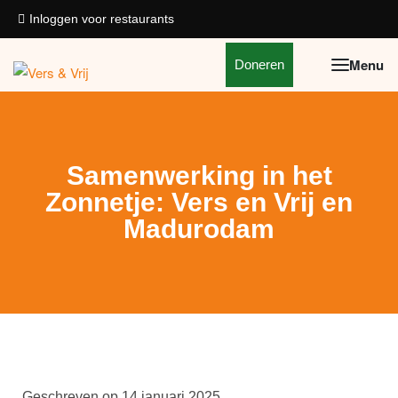
Inloggen voor restaurants
Doneren
Samenwerking in het
Zonnetje: Vers en Vrij en
Madurodam
Geschreven op
14 januari 2025