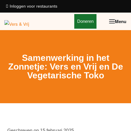
Inloggen voor restaurants
Doneren
Samenwerking in het
Zonnetje: Vers en Vrij en De
Vegetarische Toko
Geschreven op
15 februari 2025