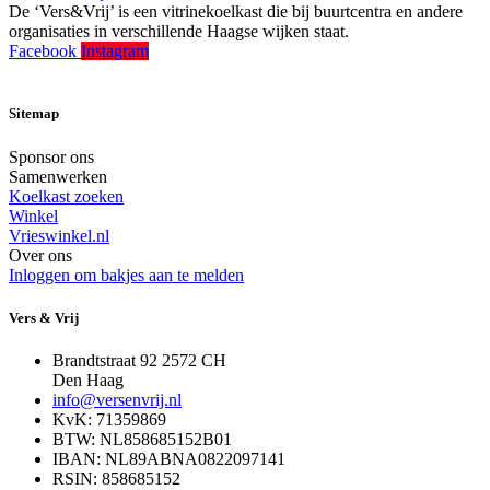
De ‘Vers&Vrij’ is een vitrinekoelkast die bij buurtcentra en andere
organisaties in verschillende Haagse wijken staat.
Facebook
Instagram
Sitemap
Sponsor ons
Samenwerken
Koelkast zoeken
Winkel
Vrieswinkel.nl
Over ons
Inloggen om bakjes aan te melden
Vers & Vrij
Brandtstraat 92 2572 CH
Den Haag
info@versenvrij.nl
KvK: 71359869
BTW: NL858685152B01
IBAN: NL89ABNA0822097141
RSIN: 858685152